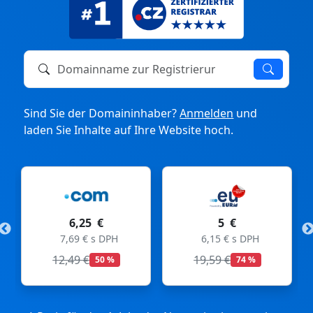
Domainname zur Registrierung oder zum Transfer
Sind Sie der Domaininhaber?
Anmelden
und
laden Sie Inhalte auf Ihre Website hoch.
5 €
11 €
H
6,15 € s DPH
13,53 € s DPH
19,59 €
74 %